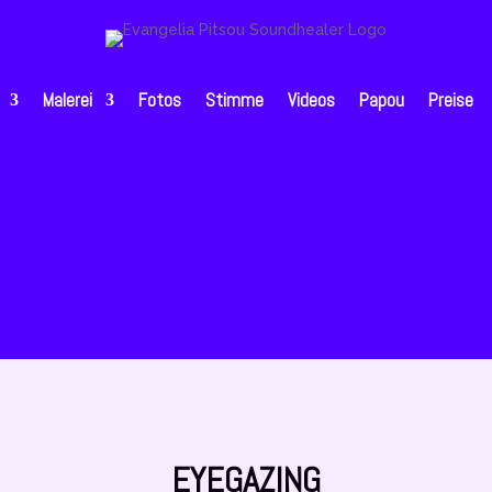
Malerei
Fotos
Stimme
Videos
Papou
Preise
EYEGAZING
EYEGAZING