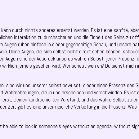
ie kann durch nichts anderes ersetzt werden. Es ist eine sanfte, aber
lichen Interaktion zu durchschauen und die Einheit des Seins zu of
 Augen ruhen einfach in dieser gegenseitige Schau, und unsere natü
n. Deine Augen, die sich selbst nicht direkt sehen können, schauen 
en Augen sind der Ausdruck unseres wahren Selbst, jener Präsenz, d
s wirklich jemals gesehen wird. Wer schaut wen an? Du siehst mich in
n, sind wir uns unserer selbst bewusst, dieser einen Präsenz des 
d Wahrnehmungen, die in uns erscheinen und verschwinden. Es ist e
nierst, Deinen konditionierten Verstand, und das wahre Selbst zu en
 der Zeit gibt es eine unvermeidliche Vertiefung in die Präsenz. Was 
ht be able to look in someone’s eyes without an agenda, without sig