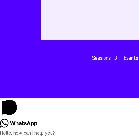
Sessions
Events
Hello, how can i help you?